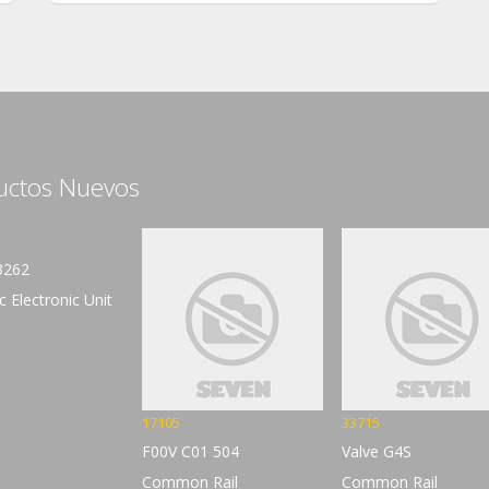
uctos Nuevos
3262
c Electronic Unit
17105
33715
F00V C01 504
Valve G4S
Common Rail
Common Rail