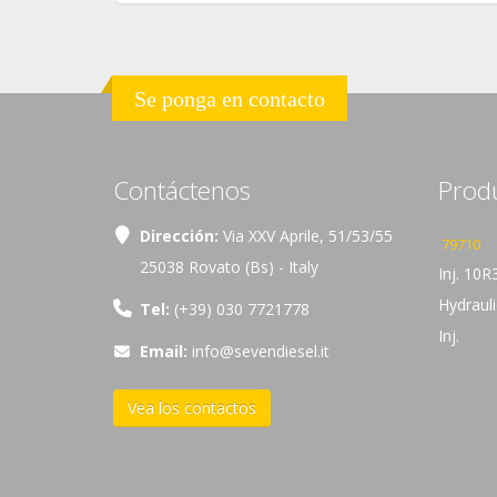
Se ponga en contacto
Contáctenos
Prod
Dirección:
Via XXV Aprile, 51/53/55
79710
25038 Rovato (Bs) - Italy
Inj. 10R
Hydrauli
Tel:
(+39) 030 7721778
Inj.
Email:
info@sevendiesel.it
Vea los contactos