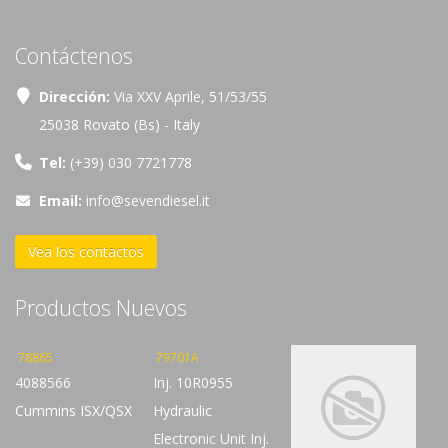
Contáctenos
Dirección:
Via XXV Aprile, 51/53/55
25038 Rovato (Bs) - Italy
Tel:
(+39) 030 7721778
Email:
info@sevendiesel.it
Vea los contactos
Productos Nuevos
78865
79701A
4088566
Inj. 10R0955
Cummins ISX/QSX
Hydraulic
Electronic Unit Inj.