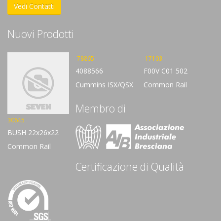
Vedi Contatti
Nuovi Prodotti
78865
17103
4088566
F00V C01 502
Cummins ISX/QSX
Common Rail
Membro di
30645
BUSH 22x26x22
Common Rail
Certificazione di Qualità